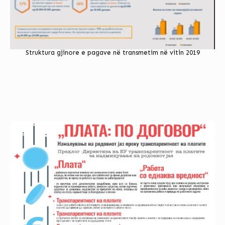
Struktura gjinore e pagave në transmetim në vitin 2019