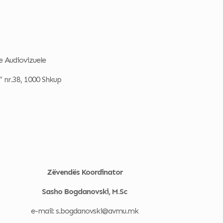
e Audiovizuele
” nr.38, 1000 Shkup
Zëvendës Koordinator
Sasho Bogdanovski, M.Sc
e-mail: s.bogdanovski@avmu.mk