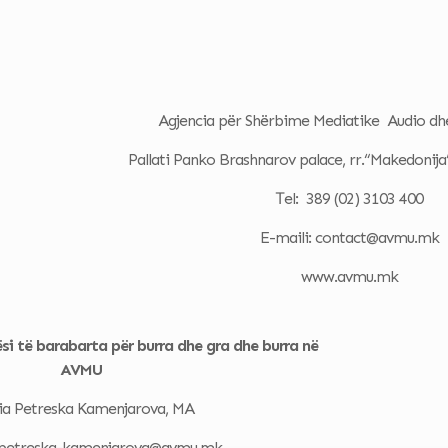
Agjencia për Shërbime Mediatike Audio dh
Pallati Panko Brashnarov palace, rr.“Makedonija
Тel: 389 (02) 3103 400
E-maili: contact@avmu.mk
www.avmu.mk
i të barabarta për burra dhe gra dhe burra në
AVMU
ia Petreska Kamenjarova, MA
e.petreska-kamenjarova@avmu.mk