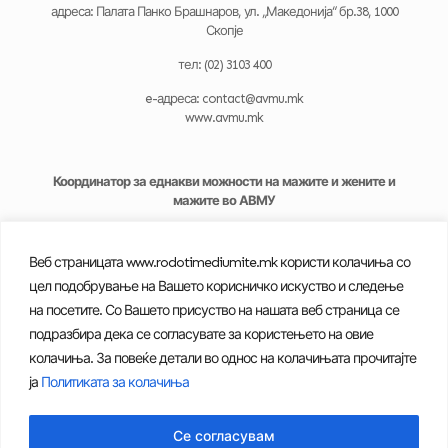
адреса: Палата Панко Брашнаров, ул. „Македонија“ бр.38, 1000
Скопје
тел: (02) 3103 400
e-адреса: contact@avmu.mk
www.avmu.mk
Координатор за еднакви можности на мажите и жените и
мажите во АВМУ
м-р Емилија Петреска Камењарова
e-mail: e.petreska-kamenjarova@avmu.mk
Веб страницата www.rodotimediumite.mk користи колачиња со
цел подобрување на Вашето корисничко искуство и следење
Заменик на координаторот
на посетите. Со Вашето присуство на нашата веб страница се
подразбира дека се согласувате за користењето на овие
м-р Сашо Богдановски
колачиња. За повеќе детали во однос на колачињата прочитајте
e-mail: s.bogdanovski@avmu.mk
ја
Политиката за колачиња
Се согласувам