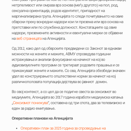
нетрпеливост или омраза врз основа (меѓу другото) на пол, род,
сексуална ориентација, родов идентитет, припадност на
маргинализирана група. Агенцијата го следи почитувањето на овие
обврски преку вонредни надзори кои ги презема или врз основа на
претставки или по службена должност. Констатациите од овие
надзори, преземените активности и евентуални мерки се објавени
на
веб страницата
на Агенцијата.
Од 2012, како дел од обврските предвидени со Законот за еднакви
можности на жените и мажите, АВМУ спроведува годишни
истражувања и анализи фокусирани на начинот на кој во
аудиовизуелните програми се третираат родовите прашања и се
прикажуваат жените и мажите. Со ова, Агенцијата обезбеди значаен
удел во конструирањето општествени норми за начинот на кој
различнополовата популација дејствува во јавниот домен.
Во овој контекст, а со цел да се подигне свеста за сексизмот во
медиумите, Агенцијата во 2017 година изработи медиумска капања
„
Сексизмот понижува
“, составена од три спота, два за телевизиско и
еден за радио емитување.
Оперативни планови на Агенцијата
Оперативен план за 2025 година за спроведуање на