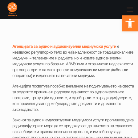
Open
Агенцијата за аудио и аудиовизуелни медиумски услуги
е
независно регулаторно тело во чија надлежност се традиционалните
медиуми – телевизиите и радијата, но и новите аудиовизуелни
медиумски услуги по барање. АВМУ има и ограничени надлежности
врз операторите на електронски комуникациски мрежи (кабелски
оператори) и издавачите на печатени медиуми.
Агенцијата посветува посебно внимание на подигнувањето на свеста
за родовите прашања и родовата еднаквост во аудиовизуелните
програми, тргнувајќи од своите, и од обврските за радиодифузерите,
кои произлегуваат од меѓународните документи и домашното
законодавство.
Законот за аудио и аудиовизуелни медиумски услуги пропишува дека
радиодифузерите мора да се придржуваат до начелото на еднаквост
на слободите и правата независно од полот, и им забранува да
емитуваат програми со кои се поттикнува или шири дискриминација,