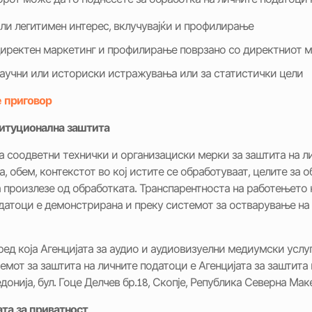
 или легитимен интерес, вклучувајќи и профилирање
 директен маркетинг и профилирање поврзано со директниот 
научни или историски истражувања или за статистички цели
 приговор
титуционална заштита
 соодветни технички и организациски мерки за заштита на ли
, обем, контекстот во кој истите се обработуваат, целите за о
 произлезе од обработката. Транспарентноста на работењето н
датоци е демонстрирана и преку системот за остварување на п
ед која Агенцијата за аудио и аудиовизуелни медиумски услуг
мот за заштита на личните податоци е Агенцијата за заштита 
онија, бул. Гоце Делчев бр.18, Скопје, Република Северна Мак
та за приватност