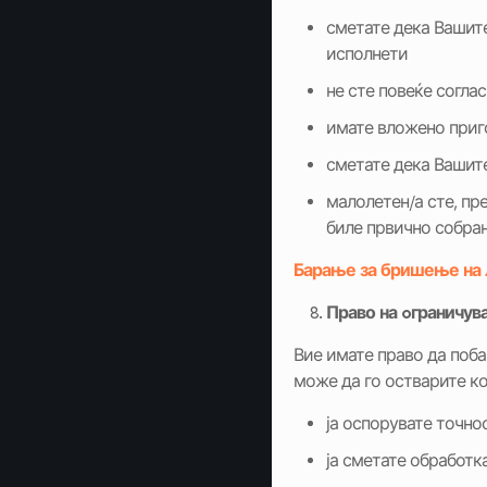
сметате дека Вашите
исполнети
не сте повеќе согла
имате вложено приг
сметате дека Вашит
малолетен/а сте, пр
биле првично собра
Барање за бришење на 
Право
на
oграничув
Вие имате право да поба
може да го остварите ко
ја оспорувате точно
ја сметате обработк