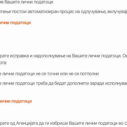
аме Вашите лични податоци
отење постои автоматизиран процес на одлучување, вклучува
лични податоци
арате исправка и надополнување на Вашите лични податоци. О
ога:
 лични податоци не се точни или не се потполни
 лични податоци треба да бидат дополнети заради исполнувањ
лични податоци
рате од Агенцијата да ги избрише Вашите лични податоци во с