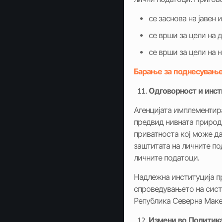
се заснова на јавен
се врши за цели на
се врши за цели на 
Барање за поднесување
Одговорност и инс
Агенцијата имплементира
предвид нивната природа
приватноста кој може да
заштитата на личните по
личните податоци.
Надлежна институција пр
спроведувањето на систе
Република Северна Макед
Измени во Политика