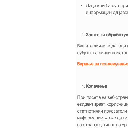
Лица кои бараат при
информации од јаве
Зашто ги обработу
Вашите лични податоци г
субјект на лични подато
Барање за повлекување 
Колачиња
При посета на веб стран
евидентираат корисницит
статистички показатели 
информации може да ги в
на страната, типот на у