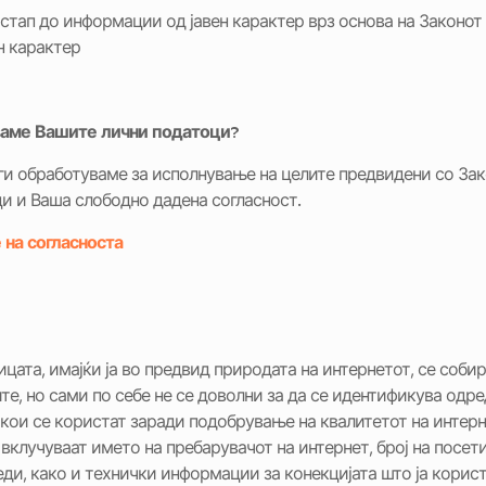
стап до информации од јавен карактер врз основа на Законот
н карактер
ваме Вашите лични податоци?
и обработуваме за исполнување на целите предвидени со Зако
ци и Ваша слободно дадена согласност.
на согласноста
ицата, имајќи ја во предвид природата на интернетот, се соби
е, но сами по себе не се доволни за да се идентификува одр
кои се користат заради подобрување на квалитетот на интерн
клучуваат името на пребарувачот на интернет, број на посет
реди, како и технички информации за конекцијата што ја корис