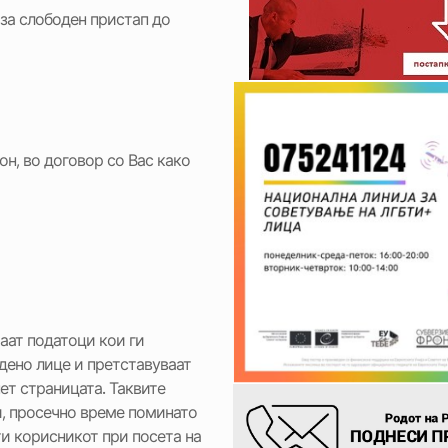
 за слободен пристап до
н, во договор со Вас како
раат податоци кои ги
едено лице и претставуваат
ет страницата. Таквите
и, просечно време поминато
ти корисникот при посета на