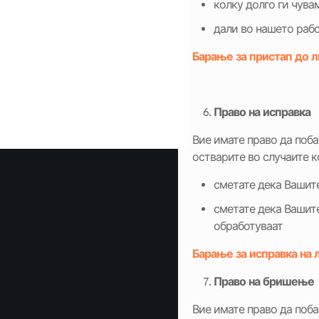
колку долго ги чув
дали во нашето раб
Барање за пристап до 
Право
на
исправка
Вие имате право да поб
остварите во случаите к
сметате дека Вашите
сметате дека Вашите
обработуваат
Барање за исправка на 
Право
на
бришење
Вие имате право да поба