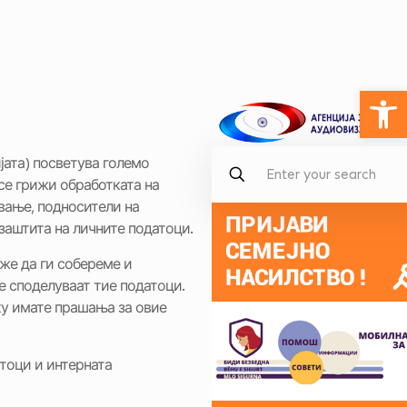
Open
јата) посветува големо
се грижи обработката на
ување, подносители на
 заштита на личните податоци.
же да ги собереме и
се споделуваат тие податоци.
ку имате прашања за овие
атоци и интерната