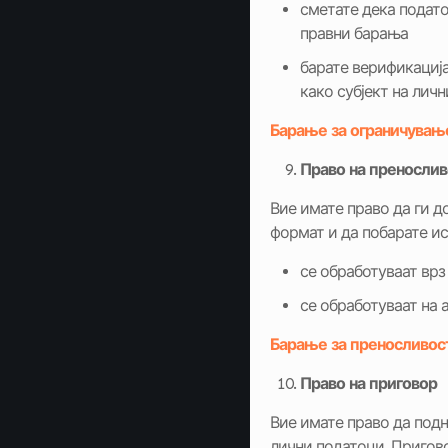
сметате дека подато
правни барања
барате верификација
како субјект на лич
Барање за ограничување
Право
на
пренослив
Вие имате право да ги 
формат и да побарате ис
се обработуваат врз
се обработуваат на 
Барање за преносливос
Право
на
приговор
Вие имате право да подн
лични податоци. Пригово