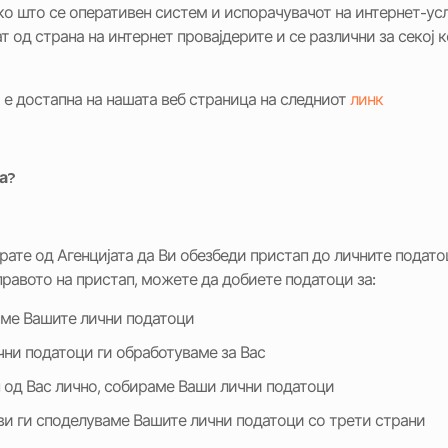
ко што се оперативен систем и испорачувачот на интернет-усл
т од страна на интернет провајдерите и се различни за секој 
 е достапна на нашата веб страница на следниот
линк
а?
рате од Агенцијата да Ви обезбеди пристап до личните подато
 правото на пристап, можете да добиете податоци за:
аме Вашите лични податоци
чни податоци ги обработуваме за Вас
 од Вас лично, собираме Ваши лични податоци
ви ги споделуваме Вашите лични податоци со трети страни