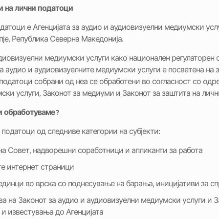
и на лични податоци
датоци е Агенцијата за аудио и аудиовизуелни медиумски услу
пје, Република Северна Македонија.
удиовизуелни медиумски услуги како национален регулаторен 
а аудио и аудиовизуелните медиумски услуги е посветена на 
податоци собрани од неа се обработени во согласност со одре
ки услуги, Законот за медиуми и Законот за заштита на личн
и обработуваме?
 податоци од следниве категории на субјекти:
на Совет, надворешни соработници и апликанти за работа
те интернет страници
единци во врска со поднесување на барања, иницијативи за с
ва на Законот за аудио и аудиовизуелни медиумски услуги и 
 и известувања до Агенцијата