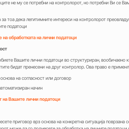
ците не му се потребни на контролорот, но потребни Ви се Ва
 за тоа дека легитимните интереси на контролорот преовладу
ните податоци
 на обработката на лични податоци
ост
добиете Вашите лични податоци во структуриран, вообичаено 
тите бидат пренесени на друг контролор. Ова право е применл
 основа на согласност или договор
автоматизиран начин
т на Вашите лични податоци
есете приговор врз основа на конкретна ситуација поврзана 
рот може да го поднесете за обработка на личните податоци к