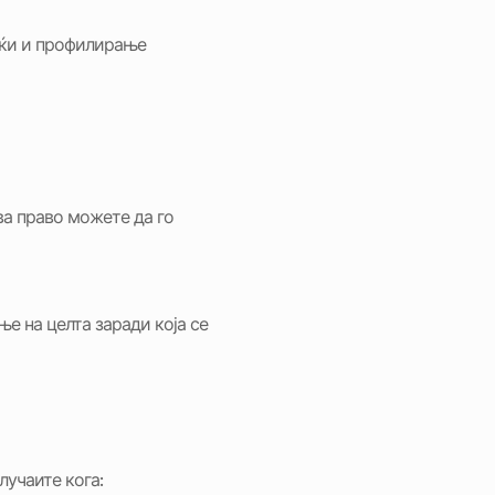
јќи и профилирање
ва право можете да го
е на целта заради која се
лучаите кога: