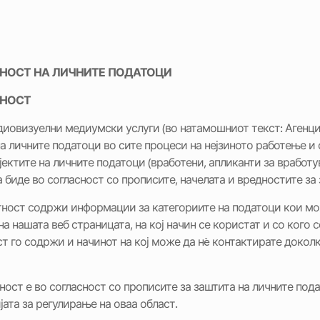
ТНОСТ НА ЛИЧНИТЕ ПОДАТОЦИ
ТНОСТ
удиовизуелни медиумски услуги (во натамошниот текст: Агенци
а личните податоци во сите процеси на нејзиното работење и 
јектите на личните податоци (вработени, апликанти за вработ
а биде во согласност со прописите, начелата и вредностите за
тност содржи информации за категориите на податоци кои мо
а нашата веб страницата, на кој начин се користат и со кого 
т го содржи и начинот на кој може да нè контактирате докол
ност е во согласност со прописите за заштита на личните под
јата за регулирање на оваа област.