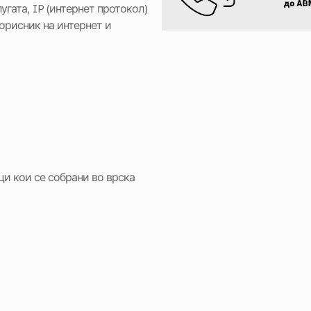
угата, IP (интернет протокол)
корисник на интернет и
ци кои се собрани во врска