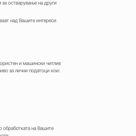
м за остварување на други
ваат над Вашите интереси
користен и машински читлив
иво за лични податоци кои:
со обработката на Вашите
оја: