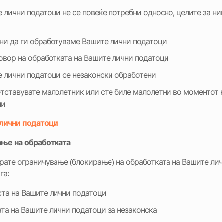
 лични податоци не се повеќе потребни односно, целите за ни
сни да ги обработуваме Вашите лични податоци
овор на обработката на Вашите лични податоци
е лични податоци се незаконски обработени
етставувате малолетник или сте биле малолетни во моментот 
ни
лични податоци
ање
на
обработката
рате ограничување (блокирање) на обработката на Вашите лич
га:
ста на Вашите лични податоци
ата на Вашите лични податоци за незаконска