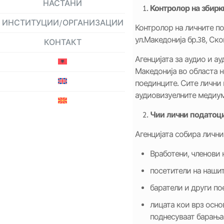
НАСТАНИ
Контролор на збирк
ИНСТИТУЦИИ/ОРГАНИЗАЦИИ
Контролор на личните по
ул.Македонија бр.38, Ско
КОНТАКТ
Агенцијата за аудио и а
Македонија во областа н
поединците. Сите лични 
аудиовизуелните медиумс
Чии лични податоц
Агенцијата собира лични
Вработени, членови 
посетители на наши
баратели и други по
лицата кои врз осно
поднесуваат барања