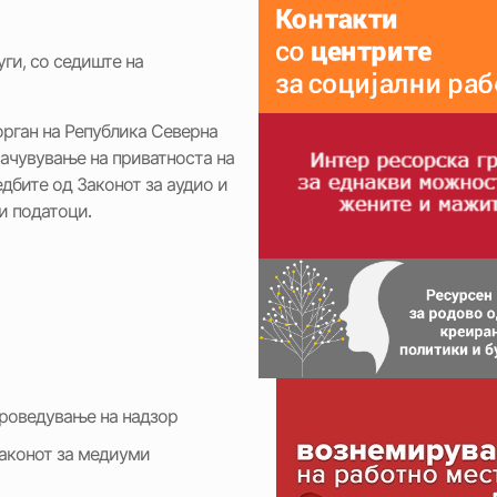
ги, со седиште на
орган на Република Северна
зачувување на приватноста на
дбите од Законот за аудио и
и податоци.
проведување на надзор
Законот за медиуми