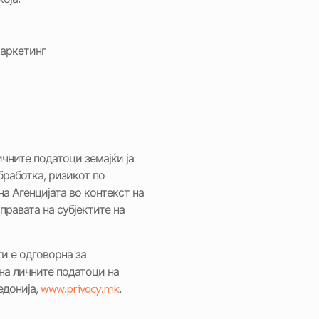
маркетинг
чните податоци земајќи ја
бработка, ризикот по
а Агенцијата во контекст на
равата на субјектите на
и е одговорна за
на личните податоци на
едонија,
www.privacy.mk
.