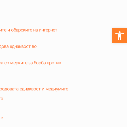
Open
ите и обврските на интернет
дова еднаквост во
ка со мерките за борба против
 родовата еднаквост и медиумите
те
те