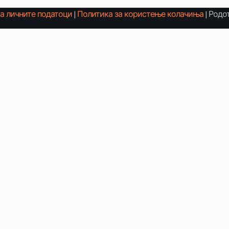
на личните податоци
|
Политика за користење колачиња
| Родо