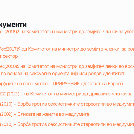
кументи
c(2018)2 на Комитетот на министри до земјите-членки за улог
ec(2017)9 од Комитетот на министри до земјите-членки за ро
т сектор
c(2010)5 на Комитетот на министри до земјите-членки во врс
по основа на сексуална ориентација или родов идентитет
ар(к)ите на прво место – ПРИРАЧНИК од Совет на Европа
C (2013) – на Комитетот на министри до државите-членки за
(2010) – Борба против сексистичките стереотипи во медиуми
(2002) – Сликата на жените во медиумите
 (2010) – Борба против сексистичките стереотипи во медиуми