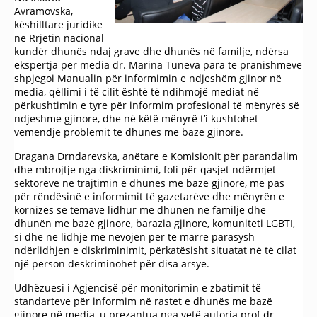
Аvramovska,
këshilltare juridike
në Rrjetin nacional
kundër dhunës ndaj grave dhe dhunës në familje, ndërsa
ekspertja për media dr. Marina Tuneva para të pranishmëve
shpjegoi Manualin për informimin e ndjeshëm gjinor në
media, qëllimi i të cilit është të ndihmojë mediat në
përkushtimin e tyre për informim profesional të mënyrës së
ndjeshme gjinore, dhe në këtë mënyrë t’i kushtohet
vëmendje problemit të dhunës me bazë gjinore.
Dragana Drndarevska, anëtare e Komisionit për parandalim
dhe mbrojtje nga diskriminimi, foli për qasjet ndërmjet
sektorëve në trajtimin e dhunës me bazë gjinore, më pas
për rëndësinë e informimit të gazetarëve dhe mënyrën e
kornizës së temave lidhur me dhunën në familje dhe
dhunën me bazë gjinore, barazia gjinore, komuniteti LGBTI,
si dhe në lidhje me nevojën për të marrë parasysh
ndërlidhjen e diskriminimit, përkatësisht situatat në të cilat
një person deskriminohet për disa arsye.
Udhëzuesi i Agjencisë për monitorimin e zbatimit të
standarteve për informim në rastet e dhunës me bazë
gjinore në media, u prezantua nga vetë autorja prof.dr.