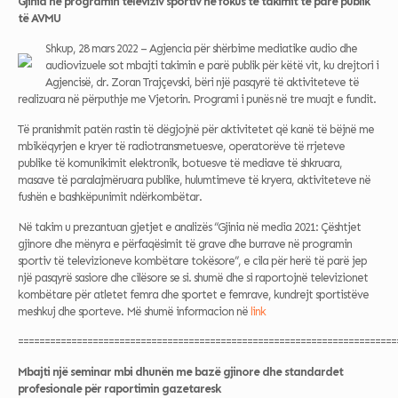
Gjinia në programin televiziv sportiv në fokus të takimit të parë publik
të AVMU
Shkup, 28 mars 2022 – Agjencia për shërbime mediatike audio dhe
audiovizuele sot mbajti takimin e parë publik për këtë vit, ku drejtori i
Agjencisë, dr. Zoran Trajçevski, bëri një pasqyrë të aktiviteteve të
realizuara në përputhje me Vjetorin. Programi i punës në tre muajt e fundit.
Të pranishmit patën rastin të dëgjojnë për aktivitetet që kanë të bëjnë me
mbikëqyrjen e kryer të radiotransmetuesve, operatorëve të rrjeteve
publike të komunikimit elektronik, botuesve të mediave të shkruara,
masave të paralajmëruara publike, hulumtimeve të kryera, aktiviteteve në
fushën e bashkëpunimit ndërkombëtar.
Në takim u prezantuan gjetjet e analizës “Gjinia në media 2021: Çështjet
gjinore dhe mënyra e përfaqësimit të grave dhe burrave në programin
sportiv të televizioneve kombëtare tokësore”, e cila për herë të parë jep
një pasqyrë sasiore dhe cilësore se si. shumë dhe si raportojnë televizionet
kombëtare për atletet femra dhe sportet e femrave, kundrejt sportistëve
meshkuj dhe sporteve. Më shumë informacion në
link
=======================================================================
Mbajti një seminar mbi dhunën me bazë gjinore dhe standardet
profesionale për raportimin gazetaresk