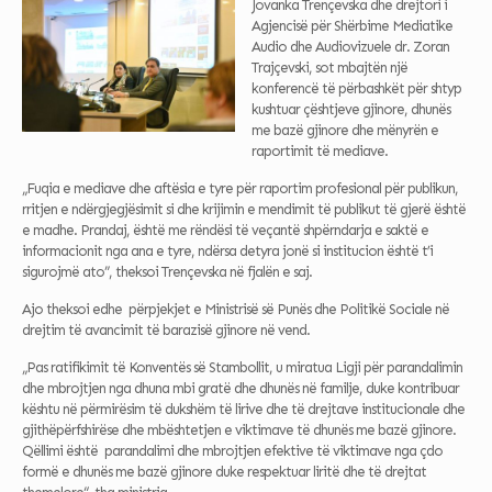
Jovanka Trençevska dhe drejtori i
Agjencisë për Shërbime Mediatike
Audio dhe Audiovizuele dr. Zoran
Trajçevski, sot mbajtën një
konferencë të përbashkët për shtyp
kushtuar çështjeve gjinore, dhunës
me bazë gjinore dhe mënyrën e
raportimit të mediave.
„Fuqia e mediave dhe aftësia e tyre për raportim profesional për publikun,
rritjen e ndërgjegjësimit si dhe krijimin e mendimit të publikut të gjerë është
e madhe. Prandaj, është me rëndësi të veçantë shpërndarja e saktë e
informacionit nga ana e tyre, ndërsa detyra jonë si institucion është t’i
sigurojmë ato”, theksoi Trençevska në fjalën e saj.
Ajo theksoi edhe përpjekjet e Ministrisë së Punës dhe Politikë Sociale në
drejtim të avancimit të barazisë gjinore në vend.
„Pas ratifikimit të Konventës së Stambollit, u miratua Ligji për parandalimin
dhe mbrojtjen nga dhuna mbi gratë dhe dhunës në familje, duke kontribuar
kështu në përmirësim të dukshëm të lirive dhe të drejtave institucionale dhe
gjithëpërfshirëse dhe mbështetjen e viktimave të dhunës me bazë gjinore.
Qëllimi është parandalimi dhe mbrojtjen efektive të viktimave nga çdo
formë e dhunës me bazë gjinore duke respektuar liritë dhe të drejtat