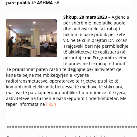
parë publik të ASHMA-së
Shkup, 28 mars 2023
– Agjencia
për shërbime mediatike audio
dhe audiovizuele sot mbajti
takimin e parë publik për këtë
vit, në të cilin drejtori Dr. Zoran
Trajçevski bëri një përmbledhje
të aktiviteteve të realizuara në
përputhje me Programin vjetor
të punës në tre muajt e fundit
Të pranishmit patën rastin të dëgjojnë për aktivitetet që
kanë të bëjnë me mbikëqyrjen e kryer të
radiotransmetuesve, operatorëve të rrjeteve publike të
komunikimit elektronik, botuesve të mediave të shkruara,
masave të paralajmëruara publike, hulumtimeve të kryera,
aktiviteteve në fushën e bashkëpunimit ndërkombëtar. Më
tepër informata në
likun
===============================================