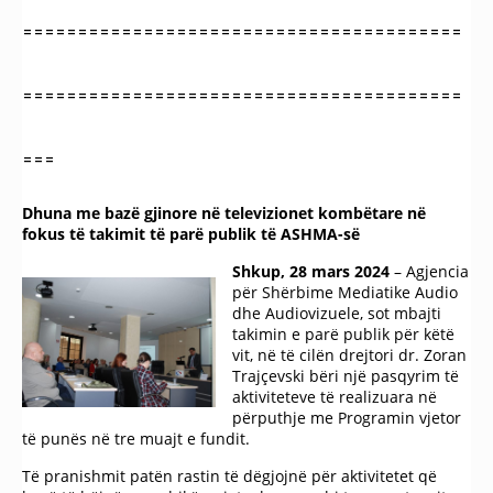
========================================
========================================
===
Dhuna me bazë gjinore në televizionet kombëtare në
fokus të takimit të parë publik të ASHMA-së
Shkup
,
28
mars
2024
– Аgjencia
për Shërbime Mediatike Audio
dhe Audiovizuele, sot mbajti
takimin e parë publik për këtë
vit, në të cilën drejtori dr. Zoran
Trajçevski bëri një pasqyrim të
aktiviteteve të realizuara në
përputhje me Programin vjetor
të punës në tre muajt e fundit.
Të pranishmit patën rastin të dëgjojnë për aktivitetet që