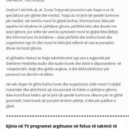
themelore“, tha ministrja.
Drejtori i ASHMA-së, dr. Zoran Trajçevski prezantoi ueb-faqen e re të
specializuar për gjininë dhe mediat. Faqja do të jetë një qendër burimore
për mediat, një vend ku mund të gjejnë burime, informacione, linke për
aspekte të ndryshme të çështjeve gjinore, përfshirë këtu dhe dhunën me
bazë gjinore, por edhe një vend ku qytetarët mund të gjejnë linke (lidhje)
dhe informacione të dobishme – duke përfshirë dhe institucionet dhe
organizatat nga të cilat mund të kërkojnë ndihmë në rast se paraqitet
dhunë me bazë gjinore.
Ai gjithashtu theksoi se faqja administrohet nga ana e Agjencisë për
Shërbime Mediatike Audio dhe Audiovizuele dhe është e disponueshme në
maqedonisht, shqip dhe gjuhën angleze, si dhe është përshtatur për
personat me dëmtim në shikim.
Në ueb-faqen të gjitha institucionet dhe organizatat civile mund t’i ndajnë
materialet dhe aktivitetet që ata punojnë në fushën e çështjeve gjinore,
duke kontribuar kështu që të jetë një qendër burimore cilësore për të gjithë
gazetarët, hulumtuesit që punojnë në këtë çështje, si dhe për publikun e
gjerë.
===============================================
Gjinia në TV programet argëtuese në fokus të takimit të