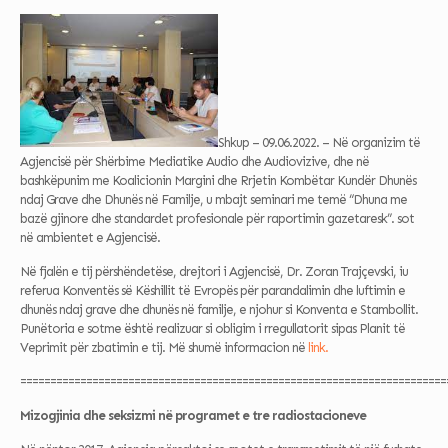
Shkup – 09.06.2022. – Në organizim të
Agjencisë për Shërbime Mediatike Audio dhe Audiovizive, dhe në
bashkëpunim me Koalicionin Margini dhe Rrjetin Kombëtar Kundër Dhunës
ndaj Grave dhe Dhunës në Familje, u mbajt seminari me temë “Dhuna me
bazë gjinore dhe standardet profesionale për raportimin gazetaresk”. sot
në ambientet e Agjencisë.
Në fjalën e tij përshëndetëse, drejtori i Agjencisë, Dr. Zoran Trajçevski, iu
referua Konventës së Këshillit të Evropës për parandalimin dhe luftimin e
dhunës ndaj grave dhe dhunës në familje, e njohur si Konventa e Stambollit.
Punëtoria e sotme është realizuar si obligim i rregullatorit sipas Planit të
Veprimit për zbatimin e tij. Më shumë informacion në
link.
=======================================================================
Mizogjinia dhe seksizmi në programet e tre radiostacioneve