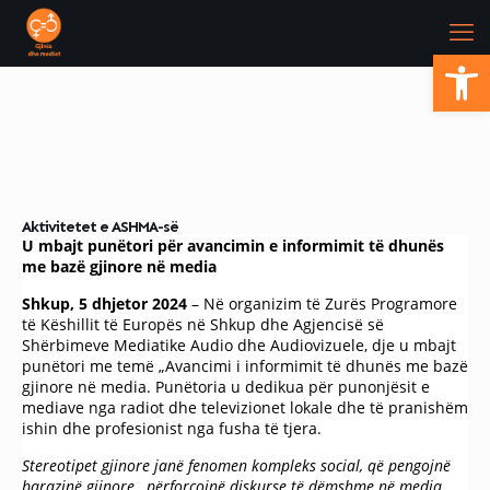
Open
Aktivitetet e ASHMA-së
U mbajt punëtori për avancimin e informimit të dhunës
me bazë gjinore në media
Shkup
, 5
dhjetor
2024
– Në organizim të Zurës Programore
të Këshillit të Europës në Shkup dhe Agjencisë së
Shërbimeve Mediatike Audio dhe Audiovizuele, dje u mbajt
punëtori me temë „Avancimi i informimit të dhunës me bazë
gjinore në media. Punëtoria u dedikua për punonjësit e
mediave nga radiot dhe televizionet lokale dhe të pranishëm
ishin dhe profesionist nga fusha të tjera.
Stereotipet gjinore janë fenomen kompleks social
,
që pengojnë
barazinë gjinore
,
përforcojnë diskurse të dëmshme në media