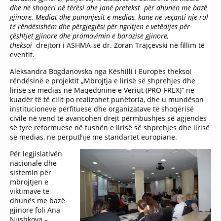
dhe në shoqëri në tërësi dhe janë pretekst për dhunën me bazë
gjinore.
Mediat dhe punonjësit e medias
,
kanë në veçanti një rol
të rëndësishëm dhe përgjegjësi
për ngritjen e vetëdijes për
çështjet gjinore dhe promovimin e barazisë gjinore,
theksoi
drejtori i ASHMA-së dr. Zoran Trajçevski në fillim të
eventit.
Аleksandra Bogdanovska nga Këshilli i Europës theksoi
rëndësinë e projektit „Mbrojtja e lirisë së shprehjes dhe
lirisë së medias në Maqedoninë e Veriut (PRO-FREX)“ në
kuadër të të cilit po realizohet punëtoria, dhe u mundëson
institucioneve përfituese dhe organizatave të shoqërisë
civile në vend të avancohen drejt përmbushjes së agjendës
së tyre reformuese në fushën e lirisë së shprehjes dhe lirisë
së medias, në përputhje me standartet europiane.
Për legjislativën
nacionale dhe
sistemin për
mbrojtjen e
viktimave të
dhunës me bazë
gjinore foli Ana
Nushkova –