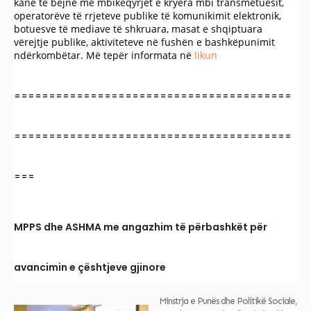
kanë të bëjnë me mbikëqyrjet e kryera mbi transmetuesit,
operatorëve të rrjeteve publike të komunikimit elektronik,
botuesve të mediave të shkruara, masat e shqiptuara
vërejtje publike, aktiviteteve në fushën e bashkëpunimit
ndërkombëtar. Më tepër informata në
likun
========================================
========================================
===
MPPS dhe ASHMA me angazhim të përbashkët për
avancimin e çështjeve gjinore
Minstrja e Punës dhe Politikë Sociale,