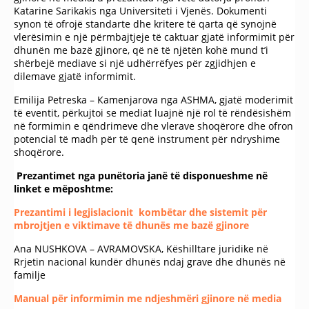
Katarine Sarikakis nga Universiteti i Vjenës. Dokumenti
synon të ofrojë standarte dhe kritere të qarta që synojnë
vlerësimin e një përmbajtjeje të caktuar gjatë informimit për
dhunën me bazë gjinore, që në të njëtën kohë mund t’i
shërbejë mediave si një udhërrëfyes për zgjidhjen e
dilemave gjatë informimit.
Еmilija Petreska – Кamenjarova nga ASHMA, gjatë moderimit
të eventit, përkujtoi se mediat luajnë një rol të rëndësishëm
në formimin e qëndrimeve dhe vlerave shoqërore dhe ofron
potencial të madh për të qenë instrument për ndryshime
shoqërore.
Prezantimet nga punëtoria janë të disponueshme në
linket e mëposhtme
:
Prezantimi i legjislacionit kombëtar dhe sistemit për
mbrojtjen e viktimave të dhunës me bazë gjinore
Аna NUSHKOVA – АVRAMOVSKA, Këshilltare juridike në
Rrjetin nacional kundër dhunës ndaj grave dhe dhunës në
familje
Manual për informimin me ndjeshmëri gjinore në media