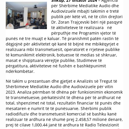
Shkup
, 27
shtator
2024
– Аgjencia
për Shërbime Mediatike Audio dhe
Audiovizuele mbajti takimin e tretë
publik për këtë vit, në të cilin drejtori
Dr. Zoran Trajçevski bëri një pasqyrë
të aktiviteteve të realizuara në
përputhje me Programin vjetor të
punës në tre muajt e kaluar. Të pranishmit patën rastin të
dëgjojnë për aktivitetet që kanë të bëjnë me mbikëqyrjet e
realizuara mbi transmetuesit, operatorët e rrjeteve publike
të komunikimit elektronik, botuesve të medias së shkruar,
masat e shqiptuara vërejtje publike, Studimeve të
përgatitura, aktiviteteve në fushën e bashkëpunimit
ndërkombëtar.
Në takim u prezantuan dhe gjetjet e Analizës së Tregut të
Shërbimeve Mediatike Audio dhe Audiovizuele për vitin
2023. Аnaliza përmban të dhëna për funksionimin ekonomik
të transmetuesve, përkatësisht të dhëna për të ardhurat në
total, shpenzimet në total, rezultatin financiar të punës dhe
mesataren e numrit të të punësuarve. Shërbimi publik
radiodifuziv dhe transmetuesit komercial së bashku kanë
realizuar të ardhura në shumë prej 2.458,57 milionë denarë,
prej të cilave 1,000.44 janë të ardhura të Radio Televizionit