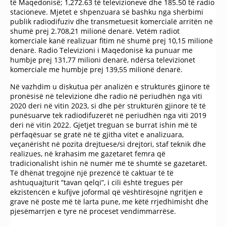
të Maqedonisë; 1,272.63 të televizioneve dhe 185.50 të radio
stacioneve. Mjetet e shpenzuara së bashku nga shërbimi
publik radiodifuziv dhe transmetuesit komercialë arritën në
shumë prej 2.708,21 milionë denarë. Vetëm radiot
komerciale kanë realizuar fitim në shumë prej 10,15 milionë
denarë. Radio Televizioni i Maqedonisë ka punuar me
humbje prej 131,77 milioni denarë, ndërsa televizionet
komerciale me humbje prej 139,55 milionë denarë.
Në vazhdim u diskutua për analizën e strukturës gjinore të
pronësisë në televizione dhe radio në periudhën nga viti
2020 deri në vitin 2023, si dhe për strukturën gjinore të të
punësuarve tek radiodifuzerët në periudhën nga viti 2019
deri në vitin 2022. Gjetjet treguan se burrat ishin më të
përfaqësuar se gratë në të gjitha vitet e analizuara,
veçanërisht në pozita drejtuese/si drejtori, staf teknik dhe
realizues, në krahasim me gazetaret femra që
tradicionalisht ishin në numër më të shumtë se gazetarët.
Të dhënat tregojnë një prezencë të caktuar të të
ashtuquajturit ”tavan qelqi”, i cili është tregues për
ekzistencën e kufijve joformal që vështirësojnë ngritjen e
grave në poste më të larta pune, me këtë rrjedhimisht dhe
pjesëmarrjen e tyre në proceset vendimmarrëse.