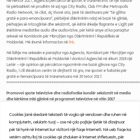
Në nëntor 2017, Agjencia përcaktoi se spotet e transmetimit të një fushate
të përbashkët në prodhim të saj nga City Radio, Club FM dhe Metropolis
Radio Network, të cilat, siç thonë ata, janë të destinuara për “të gjitha
gratë e para-emancipuara”, përbëjnë diskriminim ndaj në bazë të gjinisë,
përhapjes së mizogjinisë dhe seksizmit, që është shkelje flagrante e Ligjit për
shërbime mediatike audio dhe audiovizive, për këtë arsye ai ka paraqitur
ankesë në Komisionin për Mbrojtjen nga Diskriminimi i Republikës së
Moldavisë. Më shumë informacion në
link.
Në lidhje me ankesën e paraqitur nga Agjencia, Komisioni për Mbrojtjen nga
Diskriminimi i Republikës së Moldavisë i dorëzoi Agjencisë në shkurt 2018 një
Letër – një opinion që përcakton ngacmimin me bazë gjinore nga City
Radio, i cili shkakton cenim të dinjitetit të gra, me spotet e fushatës për
gratë e riemancipuara të transmetuara më 30 tetor 2017.
=======================================================================
Promovoi spote televizive dhe radiofonike kundër seksizmit në media
dhe kërkime mbi gjininë në programet televizive në vitin 2017
Për të tërhequr vëmendjen e mediave për njohjen e rëndësisë së informimit
Cookies janë skedarë tekstesh të vogla që vendosen dhe ruhen në
për çështjet gjinore, si dhe për të inkurajuar tejkalimin e stereotipeve
gjinore, më 1 mars 2018, Agjencia prezantoi rezultatet e anketës për gjininë
kompjuterin, celularin tuaj – ose në çdo pajisje tjetër të dizejnuar
në televizion. programe në vitin 2017 dhe promovuan spote televizive dhe
për të hyrë në internet kur vizitoni një faqe interneti. Në ueb faqe ka
radiofonike kundër seksizmit në media. Më shumë informacion rreth ngjarjes
vetëm ashtu lloj të cookies që zhduken ë internet shfletuesin, për
në
linkun
e mëposhtëm