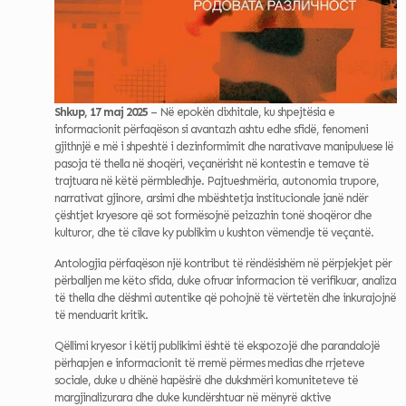
Shkup, 17 maj 2025
– Në epokën dixhitale, ku shpejtësia e
informacionit përfaqëson si avantazh ashtu edhe sfidë, fenomeni
gjithnjë e më i shpeshtë i dezinformimit dhe narativave manipuluese lë
pasoja të thella në shoqëri, veçanërisht në kontestin e temave të
trajtuara në këtë përmbledhje. Pajtueshmëria, autonomia trupore,
narrativat gjinore, arsimi dhe mbështetja institucionale janë ndër
çështjet kryesore që sot formësojnë peizazhin tonë shoqëror dhe
kulturor, dhe të cilave ky publikim u kushton vëmendje të veçantë.
Antologjia përfaqëson një kontribut të rëndësishëm në përpjekjet për
përballjen me këto sfida, duke ofruar informacion të verifikuar, analiza
të thella dhe dëshmi autentike që pohojnë të vërtetën dhe inkurajojnë
të menduarit kritik.
Qëllimi kryesor i këtij publikimi është të ekspozojë dhe parandalojë
përhapjen e informacionit të rremë përmes medias dhe rrjeteve
sociale, duke u dhënë hapësirë dhe dukshmëri komuniteteve të
margjinalizurara dhe duke kundërshtuar në mënyrë aktive