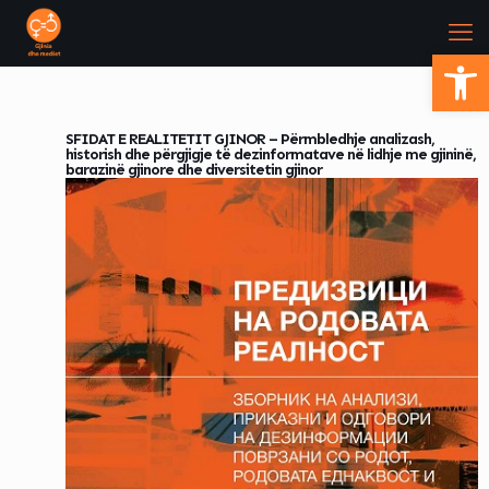
Open
SFIDAT E REALITETIT GJINOR – Përmbledhje analizash,
historish dhe përgjigje të dezinformatave në lidhje me gjininë,
barazinë gjinore dhe diversitetin gjinor