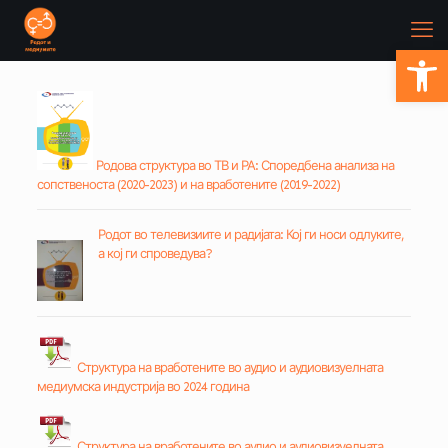
Open
Родова структура во ТВ и РА: Споредбена анализа на
сопственоста (2020-2023) и на вработените (2019-2022)
Родот во телевизиите и радијата: Кој ги носи одлуките
,
а кој ги спроведува?
Структура на вработените во аудио и аудиовизуелната
медиумска индустрија во 2024 година
Структура на вработените во аудио и аудиовизуелната