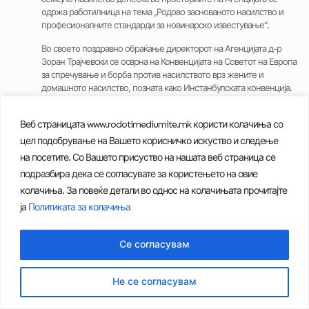
одржа работилница на тема „Родово заснованото насилство и
професионалните стандарди за новинарско известување“.
Во своето поздравно обраќање директорот на Агенцијата д-р
Зоран Трајчевски се осврна на Конвенцијата на Советот на Европа
за спречување и борба против насилството врз жените и
домашното насилство, позната како Инстанбулската конвенција.
Денешната работилница се реализира како обврска на
регулаторот согласно Акцискиот план за нејзино спроведување.
Веб страницата www.rodotimediumite.mk користи колачиња со
Повеќе информации на
линкот.
цел подобрување на Вашето корисничко искуство и следење
на посетите. Со Вашето присуство на нашата веб страница се
подразбира дека се согласувате за користењето на овие
колачиња. За повеќе детали во однос на колачињата прочитајте
Политика за приватност на личните податоци
|
Политика за
користење колачиња
| Родот и медиумите © АВМУ – 2024
ја
Политиката за колачиња
Се согласувам
Не се согласувам