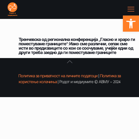
Open
Тренчевска од регионална конференција „Гласно и храро ги
поместуваме границите“: Иако сме различни, сепак сме
исти во предизвиците со кои се соочуваме, учејќи едни од
други треба заедно да ги поместуваме границите
Политика за приватност на личните податоци
|
Политика за
користење колачиња
| Родот и медиумите © АВМУ – 2024