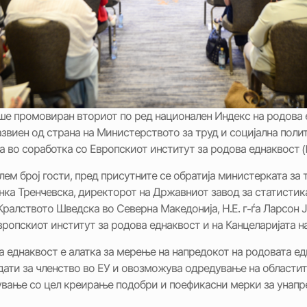
еше промовиран вториот по ред национален Индекс на родова 
азвиен од страна на Министерството за труд и социјална пол
а во соработка со Европскиот институт за родова еднаквост (
лем број гости, пред присутните се обратија министерката за 
анка Тренчевска, директорот на Државниот завод за статистика
ралството Шведска во Северна Македонија, Н.Е. г-ѓа Ларсон Ј
вропскиот институт за родова еднаквост и на Канцеларијата н
 еднаквост е алатка за мерење на напредокот на родовата ед
идати за членство во ЕУ и овозможува одредување на областит
вање со цел креирање подобри и поефикасни мерки за унап