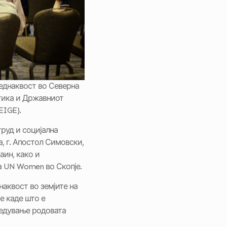
еднаквост во Северна
итика и Државниот
EIGE).
труд и социјална
, г. Апостол Симовски,
аин, како и
а UN Women во Скопје.
наквост во земјите на
е каде што е
редување родовата