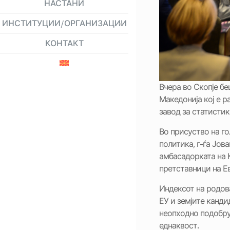
НАСТАНИ
ИНСТИТУЦИИ/ОРГАНИЗАЦИИ
КОНТАКТ
Вчера во Скопје б
Македонија кој е р
завод за статистик
Во присуство на го
политика, г-ѓа Јов
амбасадорката на К
претставници на Е
Индексот на родова
ЕУ и земјите канд
неопходно подобру
еднаквост.