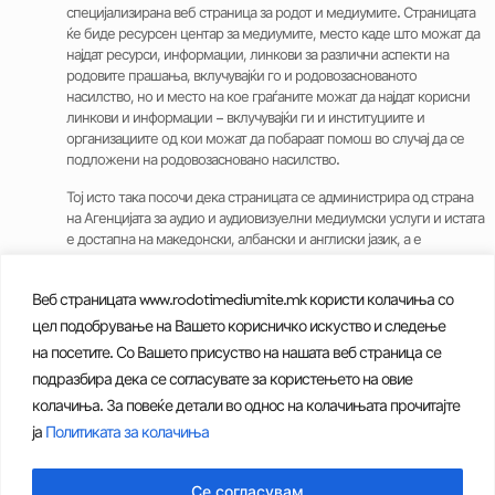
специјализирана веб страница за родот и медиумите. Страницата
ќе биде ресурсен центар за медиумите, место каде што можат да
најдат ресурси, информации, линкови за различни аспекти на
родовите прашања, вклучувајќи го и родовозаснованото
насилство, но и место на кое граѓаните можат да најдат корисни
линкови и информации – вклучувајќи ги и институциите и
организациите од кои можат да побараат помош во случај да се
подложени на родовозасновано насилство.
Тој исто така посочи дека страницата се администрира од страна
на Агенцијата за аудио и аудиовизуелни медиумски услуги и истата
е достапна на македонски, албански и англиски јазик, а е
прилагодена и за лица со оштетување на видот.
На веб страницата сите институции и граѓански организации
Веб страницата www.rodotimediumite.mk користи колачиња со
можат да ги споделуваат материјалите и активностите кои ги
цел подобрување на Вашето корисничко искуство и следење
работат на полето на родовите прашања, со што ќе придонесат да
на посетите. Со Вашето присуство на нашата веб страница се
биде квалитетен ресурсен центар за сите новинари, истражувачи
подразбира дека се согласувате за користењето на овие
кои работат на оваа проблематика, како и за општата јавност.
колачиња. За повеќе детали во однос на колачињата прочитајте
ја
Политиката за колачиња
Се согласувам