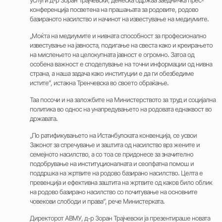
услуги д-р Зоран Трајчевски, денеска одржаа заедничка прес-
конференција посветена на прашањата за родовите, родово
базираното насилство и начинот на известување на медиумите.
„Моќта на медиумите и нивната способност за професионално
известување на јавноста, подигање на свеста како и креирањето
на мислењето на целокупната јавност е огромно. Затоа од
особена важност е споделување на точни информации од нивна
страна, а наша задача како институции е да ги обезбедиме
истите”, истакна Тренчевска во своето обраќање.
Таа посочи и на заложбите на Министерството за труд и социјална
политика во однос на унапредувањето на родовата еднаквост во
државата.
„По ратификувањето на Истанбулската конвенција, се усвои
Законот за спречување и заштита од насилство врз жените и
семејното насилство, а со тоа се придонесе за значително
подобрување на институционалната и сеопфатна помош и
поддршка на жртвите на родово базирано насилство. Целта е
превенција и ефективна заштита на жртвите од каков било облик
на родово базирано насилство со почитување на основните
човекови слободи и права“, рече Министерката.
Директорот АВМУ, д-р Зоран Трајчевски ја презентираше новата