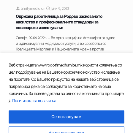
trinitymedia
on
јуни 9, 2022
Одржана работилница за Родово заснованото
насилство и професионалните стандарди за
новинарско известување
Скопје, 09.06.2022г. – Во организација на Агенцијата за аудио
и аудиовизуелни медиумски услуги, а во соработка со
Коалицијата Маргини и Националната мрежа против
насилство врз жените и семејно
[…]
Веб страницата www.rodotimediumite.mk користи колачиња со
0
Read more
цел подобрување на Вашето корисничко искуство и следење
на посетите. Со Вашето присуство на нашата веб страница се
подразбира дека се согласувате за користењето на овие
колачиња. За повеќе детали во однос на колачињата прочитајте
Prev page
1
2
3
ја
Политиката за колачиња
Се согласувам
Политика за приватност на личните податоци
|
Политика за
користење колачиња
| Родот и медиумите © АВМУ – 2024
Не се согласувам