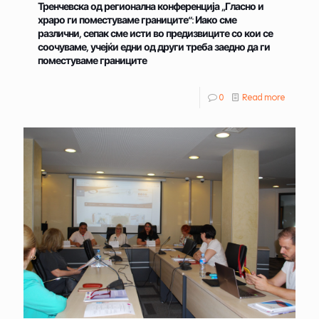
Тренчевска од регионална конференција „Гласно и
храро ги поместуваме границите“: Иако сме
различни, сепак сме исти во предизвиците со кои се
соочуваме, учејќи едни од други треба заедно да ги
поместуваме границите
0
Read more