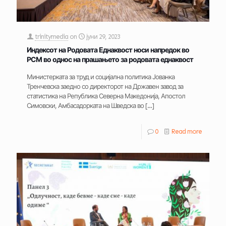
trinitymedia
on
јуни 29, 2023
Индексот на Родовата Еднаквост носи напредок во
РСМ во однос на прашањето за родовата еднаквост
Министерката за труд и социјална политика Јованка
Тренчевска заедно со директорот на Државен завод за
статистика на Република Северна Македонија, Апостол
Симовски, Амбасадорката на Шведска во
[…]
0
Read more