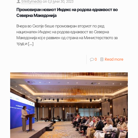
trinitymedia
on
јуни 30, 2023
Промовиран новиот Индекс на родова еднаквост во
Северна Македонија
Вчера во Скопје беше промовиран вториот по ред
национален Индекс на родова еднаквост во Северна
Македонија кој е развиен од страна на Министерството за
труд и
[…]
0
Read more