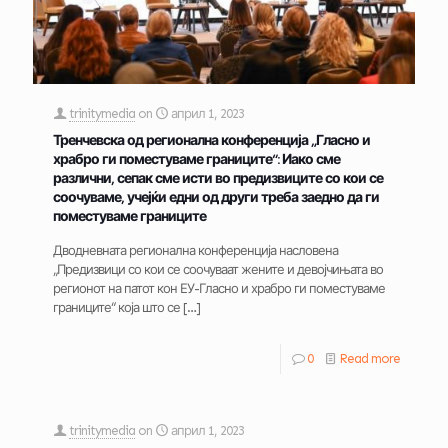
trinitymedia
on
април 1, 2023
Тренчевска од регионална конференција „Гласно и
храбро ги поместуваме границите“: Иако сме
различни, сепак сме исти во предизвиците со кои се
соочуваме, учејќи едни од други треба заедно да ги
поместуваме границите
Дводневната регионална конференција насловена
„Предизвици со кои се соочуваат жените и девојчињата во
регионот на патот кон ЕУ-Гласно и храбро ги поместуваме
границите“ која што се
[…]
0
Read more
trinitymedia
on
април 1, 2023